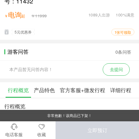
号：11432
电询
1089人出游
100%满意
￥11999
￥
起
5元优惠券
1张可领取
游客问答
0条问答
本产品暂无问答内容！
去提问
行程概览
产品特色
官方客服+微发行程
详细行程
行程概览
非常抱歉！该商品已下架！
立即预订
电话客服
收藏